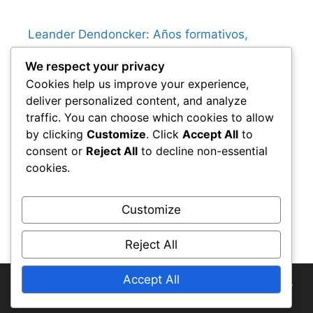
Leander Dendoncker: Años formativos,
Influencia familiar, Inicio de carrera
We respect your privacy
Dries Mertens: Años formativos, Inicios en el
Cookies help us improve your experience,
club, Vida familiar
deliver personalized content, and analyze
Leander Dendoncker: Momentos clave,
traffic. You can choose which cookies to allow
Éxitos en el club, Apariciones internacionales
by clicking
Customize
. Click
Accept All
to
Yannick Carrasco: Impacto en la selección
consent or
Reject All
to decline non-essential
nacional, Legado en el fútbol de clubes,
cookies.
Influencia
Nacer Chadli: Infancia, Inicio de carrera,
Customize
Apoyo familiar
Reject All
Accept All
© 2025 wp1464654302549692022-w0022.wplocal.td-
test.stream • All rights reserved