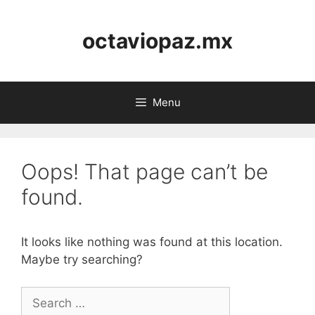
Skip
to
octaviopaz.mx
content
Menu
Oops! That page can’t be
found.
It looks like nothing was found at this location.
Maybe try searching?
Search
for: