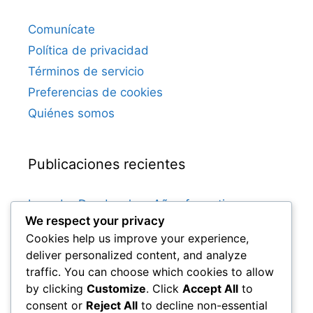
Comunícate
Política de privacidad
Términos de servicio
Preferencias de cookies
Quiénes somos
Publicaciones recientes
Leander Dendoncker: Años formativos,
We respect your privacy
Influencia familiar, Inicio de carrera
Cookies help us improve your experience,
Dries Mertens: Años formativos, Inicios en el
deliver personalized content, and analyze
club, Vida familiar
traffic. You can choose which cookies to allow
Leander Dendoncker: Momentos clave,
by clicking
Customize
. Click
Accept All
to
Éxitos en el club, Apariciones internacionales
consent or
Reject All
to decline non-essential