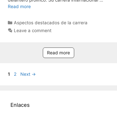
delantero prolífico. Su carrera internacional …
Read more
Categories
Aspectos destacados de la carrera
Leave a comment
Read more
Page
Page
1
2
Next
→
Enlaces