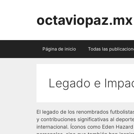
Skip
to
octaviopaz.mx
content
Página de inicio
Todas las publicacio
Legado e Impa
El legado de los renombrados futbolista
y contribuciones significativas al deport
internacional. Íconos como Eden Hazard