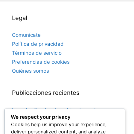
Legal
Comunícate
Política de privacidad
Términos de servicio
Preferencias de cookies
Quiénes somos
Publicaciones recientes
Leander Dendoncker: Años formativos,
We respect your privacy
Influencia familiar, Inicio de carrera
Cookies help us improve your experience,
Dries Mertens: Años formativos, Inicios en el
deliver personalized content, and analyze
club, Vida familiar