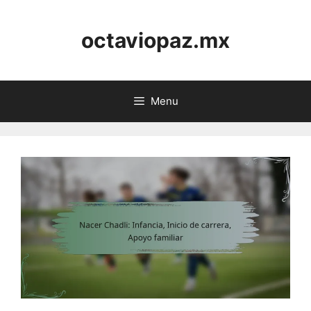
Skip
to
octaviopaz.mx
content
Menu