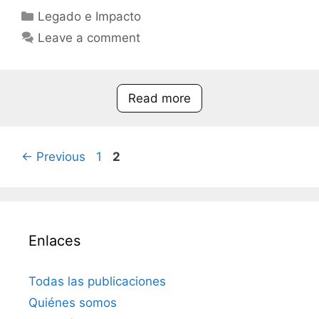
Categories
Legado e Impacto
Leave a comment
Read more
Page
Page
←
Previous
1
2
Enlaces
Todas las publicaciones
Quiénes somos