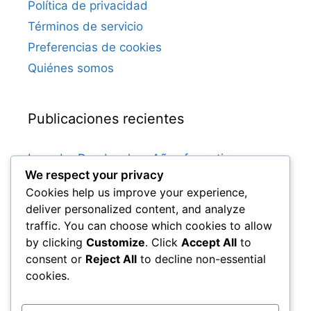
Política de privacidad
Términos de servicio
Preferencias de cookies
Quiénes somos
Publicaciones recientes
Leander Dendoncker: Años formativos,
We respect your privacy
Influencia familiar, Inicio de carrera
Cookies help us improve your experience,
Dries Mertens: Años formativos, Inicios en el
deliver personalized content, and analyze
club, Vida familiar
traffic. You can choose which cookies to allow
Leander Dendoncker: Momentos clave,
by clicking
Customize
. Click
Accept All
to
Éxitos en el club, Apariciones internacionales
consent or
Reject All
to decline non-essential
Yannick Carrasco: Impacto en la selección
cookies.
nacional, Legado en el fútbol de clubes,
Influencia