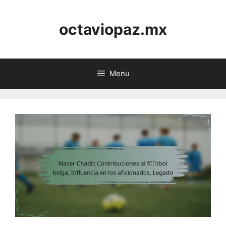
Skip
to
octaviopaz.mx
content
Menu