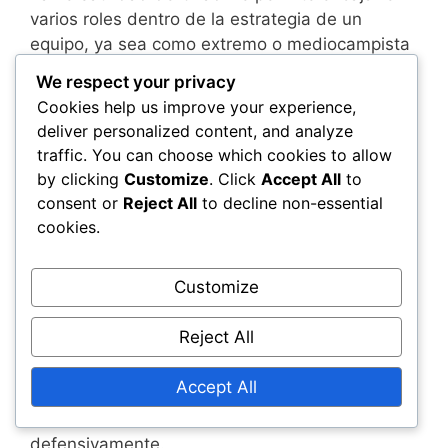
varios roles dentro de la estrategia de un
equipo, ya sea como extremo o mediocampista
ofensivo. Esta adaptabilidad no solo mejora su
We respect your privacy
propio rendimiento, sino que también
Cookies help us improve your experience,
proporciona a los entrenadores flexibilidad en
deliver personalized content, and analyze
sus configuraciones tácticas. Su capacidad
traffic. You can choose which cookies to allow
para cambiar de posición sin problemas puede
by clicking
Customize
. Click
Accept All
to
desestabilizar a las defensas rivales y crear
consent or
Reject All
to decline non-essential
desajustes.
cookies.
Como jugador de equipo, Chadli enfatiza la
Customize
colaboración sobre la gloria individual. Su
disposición para retroceder y ayudar en las
Reject All
tareas defensivas demuestra un compromiso
con el éxito general del equipo. Esta mentalidad
Accept All
fomenta un fuerte espíritu de equipo y anima a
otros a contribuir tanto ofensiva como
defensivamente.