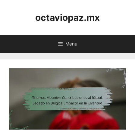
Skip
to
octaviopaz.mx
content
Menu