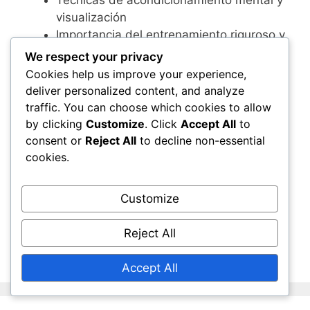
Técnicas de acondicionamiento mental y
visualización
Importancia del entrenamiento riguroso y
la nutrición
We respect your privacy
Manejo de presiones externas: medios y
Cookies help us improve your experience,
expectativas de los aficionados
deliver personalized content, and analyze
traffic. You can choose which cookies to allow
by clicking
Customize
. Click
Accept All
to
consent or
Reject All
to decline non-essential
Categories
Legado e Impacto
cookies.
Kevin De Bruyne: Contribuciones al fútbol de
clubes, Influencia en compañeros de equipo,
Customize
Legado
Youri Tielemans: Academia juvenil,
Reject All
Antecedentes familiares, Intereses personales
Accept All